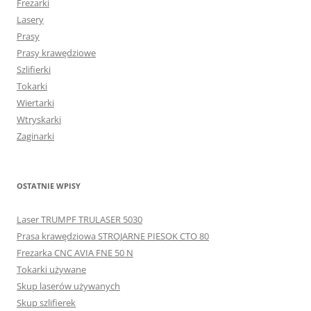
Frezarki
Lasery
Prasy
Prasy krawędziowe
Szlifierki
Tokarki
Wiertarki
Wtryskarki
Zaginarki
OSTATNIE WPISY
Laser TRUMPF TRULASER 5030
Prasa krawędziowa STROJARNE PIESOK CTO 80
Frezarka CNC AVIA FNE 50 N
Tokarki używane
Skup laserów używanych
Skup szlifierek