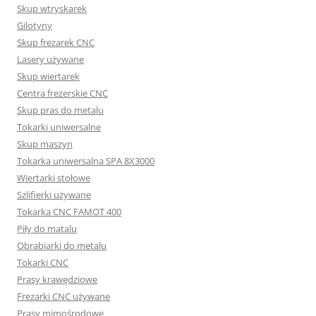
Skup wtryskarek
Gilotyny
Skup frezarek CNC
Lasery używane
Skup wiertarek
Centra frezerskie CNC
Skup pras do metalu
Tokarki uniwersalne
Skup maszyn
Tokarka uniwersalna SPA 8X3000
Wiertarki stołowe
Szlifierki używane
Tokarka CNC FAMOT 400
Piły do matalu
Obrabiarki do metalu
Tokarki CNC
Prasy krawędziowe
Frezarki CNC używane
Prasy mimośrodowe