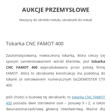
Przejdź
do
AUKCJE PRZEMYSŁOWE
treści
Maszyny do obróbki metalu, obrabiarki do metali
Tokarka CNC FAMOT 400
Zautomatyzowaną, nowoczesną tokarką, która cieszy się
sporym zainteresowaniem wśród klientów, jest
tokarka
CNC FAMOT 400
wyprodukowana przez polską firmę
FAMOT, która to obrabiarka konstrukcję ma podobną do
tokarki ze sterowaniem numerycznym GILDEMEISTER CTX
400.
Jeśli chodzi o budowę tej obrabiarki, to
tokarka CNC FAMOT
400
posiada dwie sterowane osie – posuwy X i Z, a także
dwunastonarzędziową głowicę rewolwerową. Ważne dla