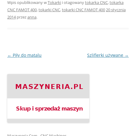
Wpis opublikowany w
Tokarki
i otagowany
tokarka CNC
,
tokarka
CNC FAMOT 400
,
tokarki CNC
,
tokarki CNC FAMOT 400
20 stycznia
2014
przez
anna
.
Nawigacja
←
Piły do matalu
Szlifierki używane
→
wpisu
Maszyneria.Com - CNC Machines