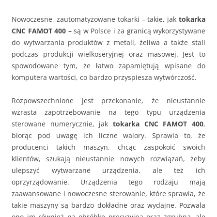
Nowoczesne, zautomatyzowane tokarki – takie, jak
tokarka
CNC FAMOT 400
–
są w Polsce i za granicą wykorzystywane
do wytwarzania produktów z metali, żeliwa a także stali
podczas produkcji wielkoseryjnej oraz masowej. Jest to
spowodowane tym, że łatwo zapamiętują wpisane do
komputera wartości, co bardzo przyspiesza wytwórczość.
Rozpowszechnione jest przekonanie, że nieustannie
wzrasta zapotrzebowanie na tego typu urządzenia
sterowane numerycznie, jak
tokarka CNC FAMOT 400
,
biorąc pod uwagę ich liczne walory. Sprawia to, że
producenci takich maszyn, chcąc zaspokoić swoich
klientów, szukają nieustannie nowych rozwiązań, żeby
ulepszyć wytwarzane urządzenia, ale też ich
oprzyrządowanie. Urządzenia tego rodzaju mają
zaawansowane i nowoczesne sterowanie, które sprawia, że
takie maszyny są bardzo dokładne oraz wydajne. Pozwala
ono im również na obróbkę precyzyjną oraz zgrubną, ale