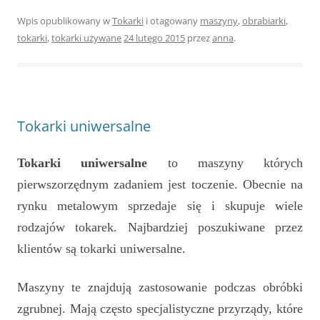
Wpis opublikowany w
Tokarki
i otagowany
maszyny
,
obrabiarki
,
tokarki
,
tokarki używane
24 lutego 2015
przez
anna
.
Tokarki uniwersalne
Tokarki uniwersalne
to maszyny których
pierwszorzędnym zadaniem jest toczenie. Obecnie na
rynku metalowym sprzedaje się i skupuje wiele
rodzajów tokarek. Najbardziej poszukiwane przez
klientów są
tokarki uniwersalne
.
Maszyny te znajdują zastosowanie podczas obróbki
zgrubnej. Mają często specjalistyczne przyrządy, które