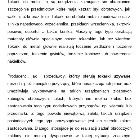
Tokarki do metali to są urządzenia zajmujące się obrabianiem
szczególnie przedmiotów, które mają kształt brył obrotowych, jak:
wałki, stożki oraz kule. Tokarki do obróbki metalu zbudowane są z:
silnika napędowego, wrzeciennika, przekładni wrzeciennika, skrzynki
posuwu, suportu, a także konika. Maszyny tego typu obrabiają
materiały głównie specjalnym nożem tokarskim, lub też wiertłem.
Tokarki do metali głównie realizują toczenie wzdłużne i toczenie
poprzeczne, toczenie gwintów, toczenie kopiowe lub nawiercanie
nakiełków.
Producenci, jak i sprzedawcy, którzy oferują
tokarki używane
,
sprzedają też specjalne przyrządy, które upraszczają ich pracę oraz
umożliwiają wykonywanie na takich urządzeniach złożonych
zabiegów obróbczych, takich, których nie można zrobić bez
zastosowania tego typu dodatkowych przyrządów. np. wiertarki lub
przecinarki. Z tego powodu niewątpliwą zaletą takich urządzeń
posiadających tego typu oprzyrządowanie jest ich szeroki zakres
zastosowania. Dlatego, stosujące je do realizacji zadań obróbczych
zakłady nie muszą dysponować w takiej sytuacji znacznym