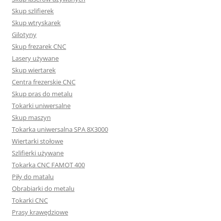
Skup szlifierek
Skup wtryskarek
Gilotyny
Skup frezarek CNC
Lasery używane
Skup wiertarek
Centra frezerskie CNC
Skup pras do metalu
Tokarki uniwersalne
Skup maszyn
Tokarka uniwersalna SPA 8X3000
Wiertarki stołowe
Szlifierki używane
Tokarka CNC FAMOT 400
Piły do matalu
Obrabiarki do metalu
Tokarki CNC
Prasy krawędziowe