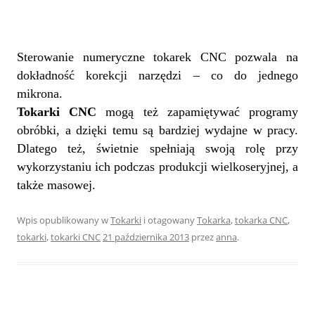
Sterowanie numeryczne tokarek CNC pozwala na
dokładność korekcji narzędzi – co do jednego
mikrona.
Tokarki CNC
mogą też zapamiętywać programy
obróbki, a dzięki temu są bardziej wydajne w pracy.
Dlatego też, świetnie spełniają swoją rolę przy
wykorzystaniu ich podczas produkcji wielkoseryjnej, a
także masowej.
Wpis opublikowany w
Tokarki
i otagowany
Tokarka
,
tokarka CNC
,
tokarki
,
tokarki CNC
21 października 2013
przez
anna
.