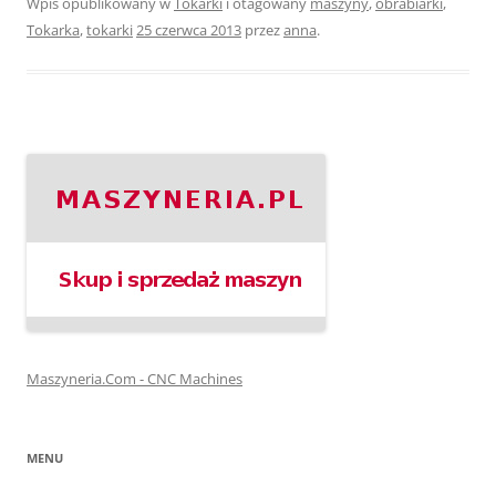
Wpis opublikowany w
Tokarki
i otagowany
maszyny
,
obrabiarki
,
Tokarka
,
tokarki
25 czerwca 2013
przez
anna
.
Maszyneria.Com - CNC Machines
MENU