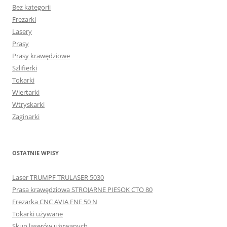
Bez kategorii
Frezarki
Lasery
Prasy
Prasy krawędziowe
Szlifierki
Tokarki
Wiertarki
Wtryskarki
Zaginarki
OSTATNIE WPISY
Laser TRUMPF TRULASER 5030
Prasa krawędziowa STROJARNE PIESOK CTO 80
Frezarka CNC AVIA FNE 50 N
Tokarki używane
Skup laserów używanych