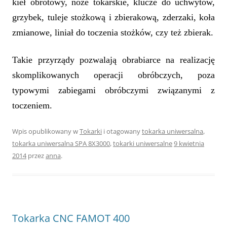
kieł obrotowy, noże tokarskie, klucze do uchwytów,
grzybek, tuleje stożkową i zbierakową, zderzaki, koła
zmianowe, liniał do toczenia stożków, czy też zbierak.
Takie przyrządy pozwalają obrabiarce na realizację
skomplikowanych operacji obróbczych, poza
typowymi zabiegami obróbczymi związanymi z
toczeniem.
Wpis opublikowany w
Tokarki
i otagowany
tokarka uniwersalna
,
tokarka uniwersalna SPA 8X3000
,
tokarki uniwersalne
9 kwietnia
2014
przez
anna
.
Tokarka CNC FAMOT 400