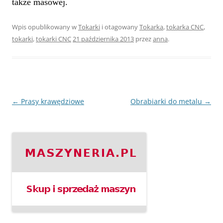
także masowej.
Wpis opublikowany w
Tokarki
i otagowany
Tokarka
,
tokarka CNC
,
tokarki
,
tokarki CNC
21 października 2013
przez
anna
.
Nawigacja
←
Prasy krawędziowe
Obrabiarki do metalu
→
wpisu