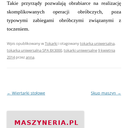
Takie przyrządy pozwalają obrabiarce na realizację
skomplikowanych operacji obróbczych, poza
typowymi zabiegami obróbczymi związanymi z
toczeniem.
Wpis opublikowany w
Tokarki
i otagowany
tokarka uniwersalna
,
tokarka uniwersalna SPA 8X3000
,
tokarki uniwersalne
9 kwietnia
2014
przez
anna
.
Nawigacja
←
Wiertarki stołowe
Skup maszyn
→
wpisu