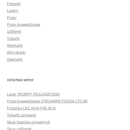
Frezarki
Lasery
Prasy
Prasy krawędziowe
Szlifierki
Tokarki
Wiertarki
Wtryskarki
Zaginarki
OSTATNIE WPISY
Laser TRUMPF TRULASER 5030
Prasa krawędziowa STROJARNE PIESOK CTO 80
Frezarka CNC AVIA FNE 50 N
Tokarki używane
Skup laserów używanych
Skup szlifierek