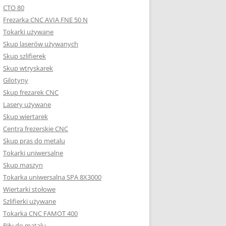
CTO 80
Frezarka CNC AVIA FNE 50 N
Tokarki używane
Skup laserów używanych
Skup szlifierek
Skup wtryskarek
Gilotyny
Skup frezarek CNC
Lasery używane
Skup wiertarek
Centra frezerskie CNC
Skup pras do metalu
Tokarki uniwersalne
Skup maszyn
Tokarka uniwersalna SPA 8X3000
Wiertarki stołowe
Szlifierki używane
Tokarka CNC FAMOT 400
Piły do matalu