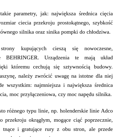
akie parametry, jak: największa średnica cięcia
rozmiar ciecia przekroju prostokątnego, szybkość
głównego silnika oraz sinika pompki do chłodziwa.
trony kupujących cieszą się nowoczesne,
we BEHRINGER. Urządzenia te mają układ
ęki któremu cechują się sztywnością budowy.
aszynę, należy zwrócić uwagę na istotne dla niej
de wszystkim: najmniejsza i największa średnica
iecia, moc przyłączeniowa, czy moc napędu silnika.
to różnego typu linie, np. holenderskie linie Adco
 o przekroju okrągłym, mogące ciąć poprzecznie,
 tnące i gratujące rury z obu stron, ale przede