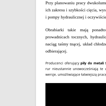
Przy planowaniu pracy dwukolumn
ich zakresu i szybkości cięcia, w
i pompy hydraulicznej i oczywiści
Obrabiarki takie mają ponadt
prowadnicach tocznych, hydrauli
naciąg taśmy tnącej, układ chłodze
odbierającej.
Producenci oferujący
piły do metali
t
rur nieustannie unowocześniają te
wersje, umożliwiające łatwiejszą pra