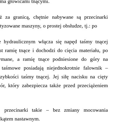
oma głowicami tnącymi.
ż za granicą, chętnie nabywane są przecinarki
yzowane maszyny, o prostej obsłudze, tj.: po
 hydraulicznym włącza się napęd taśmy tnącej
t ramię tnące i dochodzi do cięcia materiału, po
zymane, a ramię tnące podniesione do góry na
 taśmowe posiadają niejednokrotnie falownik –
zybkości taśmy tnącej. Jej siłę nacisku na cięty
ór, który zabezpiecza także przed przeciążeniem
i, przecinarki takie – bez zmiany mocowania
d kątem nastawnym.