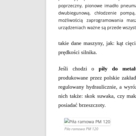
poprzeczny, pionowe imadło pneuma
dwubiegunową, chłodzenie pompą,
możliwością zaprogramowania masz
urządzeniach ważne są przede wszys
takie dane maszyny, jak: kąt cięc
prędkości silnika.
Jeśli chodzi o
piły do meta
produkowane przez polskie zakłady
regulowany hydraulicznie, a wyró
nich także: skok suwaka, czy ma
posiadać brzeszczoty.
Piła ramowa PM 120